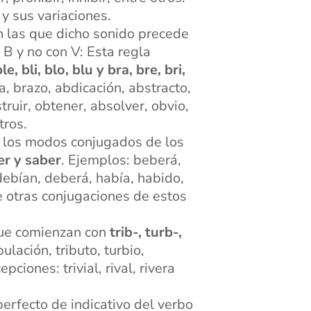
r y sus variaciones.
en las que dicho sonido precede
 B y no con V: Esta regla
ble, bli, blo, blu y bra, bre, bri,
a, brazo, abdicación, abstracto,
ruir, obtener, absolver, obvio,
tros.
s y los modos conjugados de los
er y saber
. Ejemplos: beberá,
ebían, deberá, había, habido,
 otras conjugaciones de estos
 que comienzan con
trib-, turb-,
bulación, tributo, turbio,
epciones: trivial, rival, rivera
mperfecto de indicativo del verbo