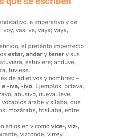
s que se escriben
 indicativo, e imperativo y de
: voy, vas; ve, vaya; vaya,
definido, el pretérito imperfecto
bos
estar, andar
y
tener
y sus
tuviera, estuviere; anduve,
ra, tuviese.
nes de adjetivos y nombres: –
 e -iva, -ivo
. Ejemplos: octava,
bravo, abusivo, nueva, leve,
s vocablos árabe y sílaba, que
s: mozárabe, trisílaba, entre
on afijos en v como
vice-, viz-,
rante, vizconde, virrey.