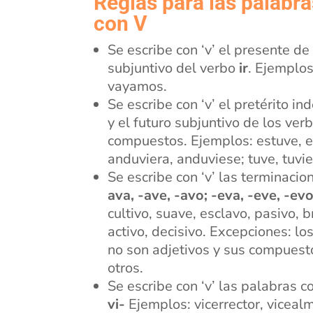
Reglas para las palabra
con V
Se escribe con ‘v’ el presente de
subjuntivo del verbo
ir
. Ejemplos
vayamos.
Se escribe con ‘v’ el pretérito in
y el futuro subjuntivo de los ver
compuestos. Ejemplos: estuve, es
anduviera, anduviese; tuve, tuvie
Se escribe con ‘v’ las terminacio
ava, -ave, -avo; -eva, -eve, -evo
cultivo, suave, esclavo, pasivo, 
activo, decisivo. Excepciones: lo
no son adjetivos y sus compuesto
otros.
Se escribe con ‘v’ las palabras c
vi-
Ejemplos: vicerrector, vicealmi