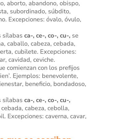
o, aborto, abandono, obispo,
sta, subordinado, súbdito,
no. Excepciones: óvalo, óvulo,
s sílabas
ca-, ce-, co-, cu-,
se
ña, caballo, cabeza, cebada,
ierta, cubilete. Excepciones:
iar, cavidad, ceviche.
ue comienzan con los prefijos
bien’. Ejemplos: benevolente,
ienestar, beneficio, bondadoso,
s sílabas
ca-, ce-, co-, cu-,
 cebada, cabeza, cebolla,
bil. Excepciones: caverna, cavar,