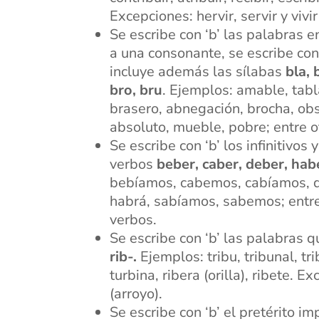
Excepciones: hervir, servir y vivi
Se escribe con ‘b’ las palabras 
a una consonante, se escribe con
incluye además las sílabas
bla, 
bro, bru
. Ejemplos: amable, tabl
brasero, abnegación, brocha, obst
absoluto, mueble, pobre; entre o
Se escribe con ‘b’ los infinitivo
verbos
beber, caber, deber, hab
bebíamos, cabemos, cabíamos, d
habrá, sabíamos, sabemos; entre
verbos.
Se escribe con ‘b’ las palabras
rib-.
Ejemplos: tribu, tribunal, tri
turbina, ribera (orilla), ribete. Exc
(arroyo).
Se escribe con ‘b’ el pretérito i