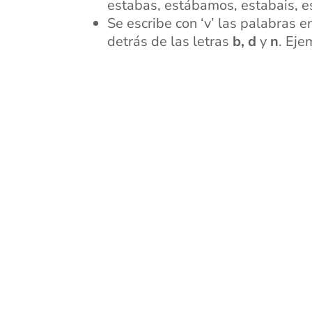
estabas, estábamos, estabais, e
Se escribe con ‘v’ las palabras 
detrás de las letras
b, d
y
n
. Eje