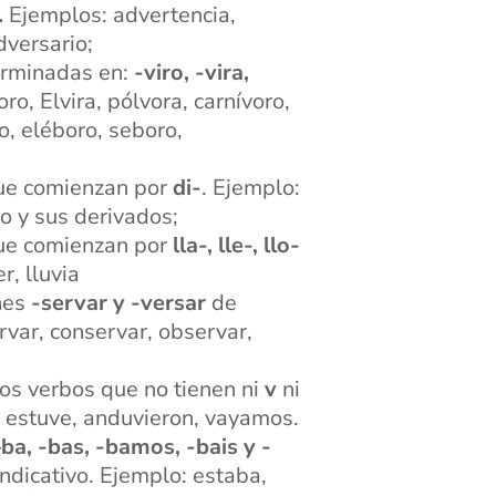
.
Ejemplos: advertencia,
dversario;
terminadas en:
-viro, -vira,
oro, Elvira, pólvora, carnívoro,
o, eléboro, seboro,
 que comienzan por
di-
. Ejemplo:
jo y sus derivados;
 que comienzan por
lla-, lle-, llo-
er, lluvia
ones
-servar y -versar
de
var, conservar, observar,
los verbos que no tienen ni
v
ni
e, estuve, anduvieron, vayamos.
–ba, -bas, -bamos, -bais y -
indicativo. Ejemplo: estaba,