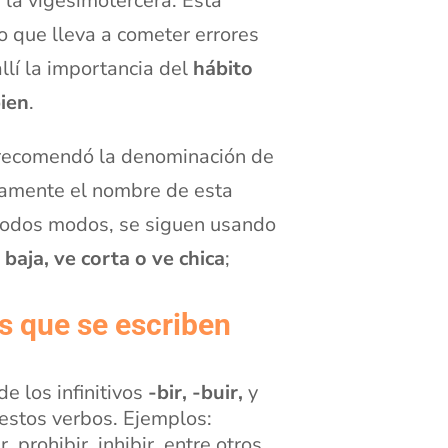
 la vigesimotercera. Esta
o que lleva a cometer errores
llí la importancia del
hábito
bien
.
ecomendó la denominación de
ramente el nombre de esta
todos modos, se siguen usando
 baja, ve corta o ve chica
;
s que se escriben
de los infinitivos
-bir, -buir,
y
estos verbos. Ejemplos:
ir, prohibir, inhibir, entre otros.