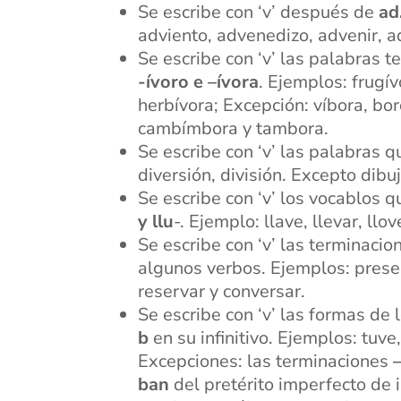
Se escribe con ‘v’ después de
ad
adviento, advenedizo, advenir, a
Se escribe con ‘v’ las palabras 
-ívoro e –ívora
. Ejemplos: frugív
herbívora; Excepción: víbora, bor
cambímbora y tambora.
Se escribe con ‘v’ las palabras
diversión, división. Excepto dibu
Se escribe con ‘v’ los vocablos
y llu
-. Ejemplo: llave, llevar, llov
Se escribe con ‘v’ las terminaci
algunos verbos. Ejemplos: preser
reservar y conversar.
Se escribe con ‘v’ las formas de 
b
en su infinitivo. Ejemplos: tuv
Excepciones: las terminaciones
ban
del pretérito imperfecto de 