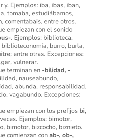
 y. Ejemplos: iba, ibas, iban,
ba, tomaba, estudiábamos,
, comentabais, entre otros.
que empiezan con el sonido
bus-
. Ejemplos: biblioteca,
o, biblioteconomía, burro, burla,
itre; entre otras. Excepciones:
lgar, vulnerar.
que terminan en
-bilidad, -
ilidad, nauseabundo,
lidad, abunda, responsabilidad,
do, vagabundo. Excepciones:
que empiezan con los prefijos
bi,
 veces. Ejemplos: bimotor,
to, bimotor, bizcocho, biznieto.
 que comienzan con
ab-, ob-,