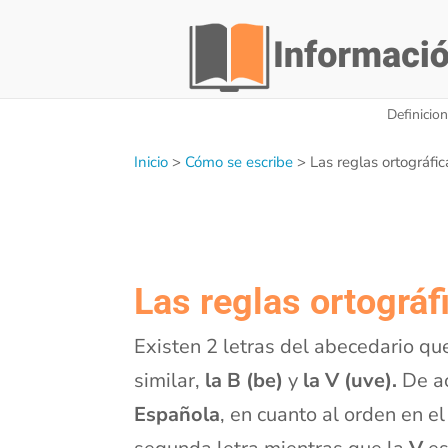
Definicio
Inicio
>
Cómo se escribe
>
Las reglas ortográfic
Las reglas ortográfi
Existen 2 letras del abecedario q
similar,
la B (be)
y
la V (uve).
De ac
Española
, en cuanto al orden en e