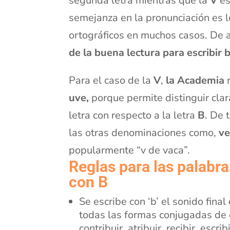
segunda letra mientras que la
V
es
semejanza en la pronunciación es l
ortográficos en muchos casos. De a
de la buena lectura para escribir 
Para el caso de la
V
,
la Academia
r
uve,
porque permite distinguir cla
letra con respecto a la letra
B
. De 
las otras denominaciones como,
ve
popularmente “v de vaca”.
Reglas para las palabra
con B
Se escribe con ‘b’ el sonido final 
todas las formas conjugadas de 
contribuir, atribuir, recibir, escrib