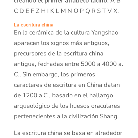
creando
el primer alfabeto latino
: A B
C D E F Z H I K L M N O P Q R S T V X.
La escritura china
En la cerámica de la cultura Yangshao
aparecen los signos más antiguos,
precursores de la escritura china
antigua, fechadas entre 5000 a 4000 a.
C., Sin embargo, los primeros
caracteres de escritura en China datan
de 1200 a.C., basado en el hallazgo
arqueológico de los huesos oraculares
pertenecientes a la civilización Shang.
La escritura china se basa en alrededor